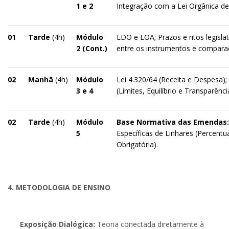
1 e 2
Integração com a Lei Orgânica de 
01
Tarde
(4h)
Módulo
LDO e LOA; Prazos e ritos legislat
2 (Cont.)
entre os instrumentos e compara
02
Manhã
(4h)
Módulo
Lei 4.320/64 (Receita e Despesa);
3 e 4
(Limites, Equilíbrio e Transparênci
02
Tarde
(4h)
Módulo
Base Normativa das Emendas:
5
Específicas de Linhares (Percent
Obrigatória).
4. METODOLOGIA DE ENSINO
Exposição Dialógica:
Teoria conectada diretamente à