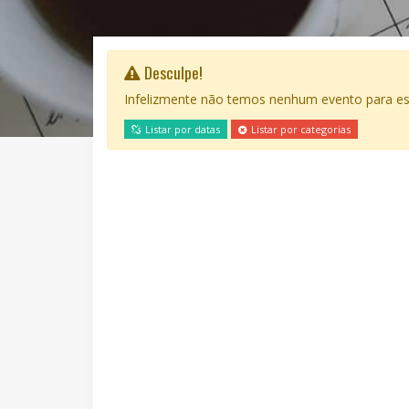
Desculpe!
Infelizmente não temos nenhum evento para est
Listar por datas
Listar por categorias