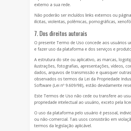
externo a sua rede.
Não poderão ser incluídos links externos ou página
ilícitas, violentas, polêmicas, pornográficas, xenof
7. Dos
direitos autorais
O presente Termo de Uso concede aos usuários uma 
e fazer uso da plataforma e dos serviços e produtos
A estrutura do site ou aplicativo, as marcas, logot
ilustrações, fotografias, apresentações, vídeos,
dados, arquivos de transmissão e quaisquer outras 
observados os termos da
Lei da Propriedade Indust
Software
(Lei nº
9.609
/98), estão devidamente res
Este Termos de Uso não cede ou transfere ao usuá
propriedade intelectual ao usuário, exceto pela lic
O uso da plataforma pelo usuário é pessoal, indivi
ou não-comercial. Tais usos consistirão em violação
termos da legislação aplicável.