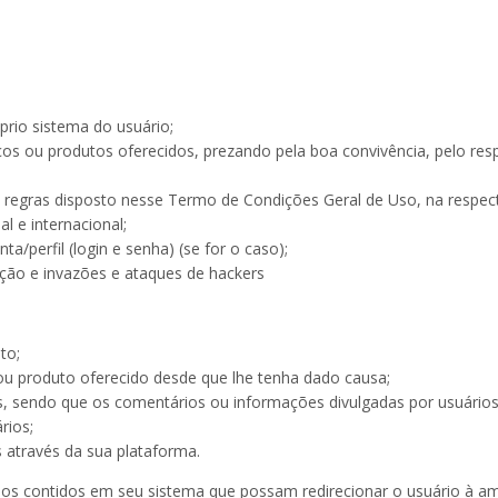
óprio sistema do usuário;
iços ou produtos oferecidos, prezando pela boa convivência, pelo res
 regras disposto nesse Termo de Condições Geral de Uso, na respec
l e internacional;
a/perfil (login e senha) (se for o caso);
ção e invazões e ataques de hackers
to;
 ou produto oferecido desde que lhe tenha dado causa;
s, sendo que os comentários ou informações divulgadas por usuário
rios;
s através da sua plataforma.
rnos contidos em seu sistema que possam redirecionar o usuário à a