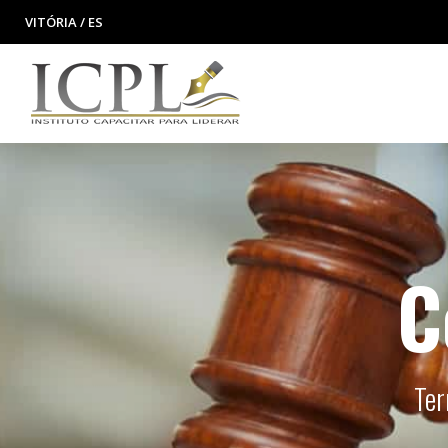
VITÓRIA / ES
C
Ter