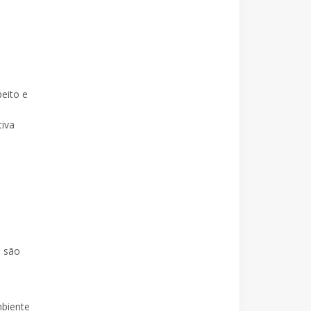
peito e
tiva
s são
mbiente