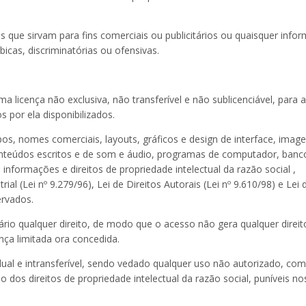
s que sirvam para fins comerciais ou publicitários ou quaisquer info
óbicas, discriminatórias ou ofensivas.
licença não exclusiva, não transferível e não sublicenciável, para 
 por ela disponibilizados.
ipos, nomes comerciais, layouts, gráficos e design de interface, image
 conteúdos escritos e de som e áudio, programas de computador, banc
informações e direitos de propriedade intelectual da razão social ,
rial
(Lei nº
9.279
/96),
Lei de Direitos Autorais
(Lei nº
9.610
/98) e
Lei 
ervados.
rio qualquer direito, de modo que o acesso não gera qualquer direit
ença limitada ora concedida.
dual e intransferível, sendo vedado qualquer uso não autorizado, com
 dos direitos de propriedade intelectual da razão social, puníveis no