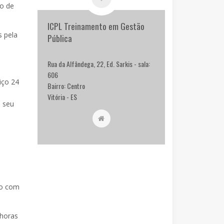
co de
ICPL Treinamento em Gestão
s pela
Pública
Rua da Alfândega, 22, Ed. Sarkis - sala:
606
iço 24
Bairro: Centro
Vitória - ES
o seu
to com
 horas