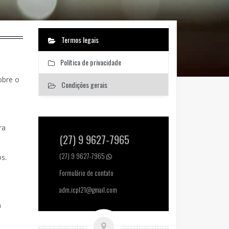
Termos legais
Política de privacidade
obre o
Condições gerais
ra
(27) 9 9627-7965
(27) 9 9627-7965
s.
Formulário de contato
adm.icpl21@gmail.com
a