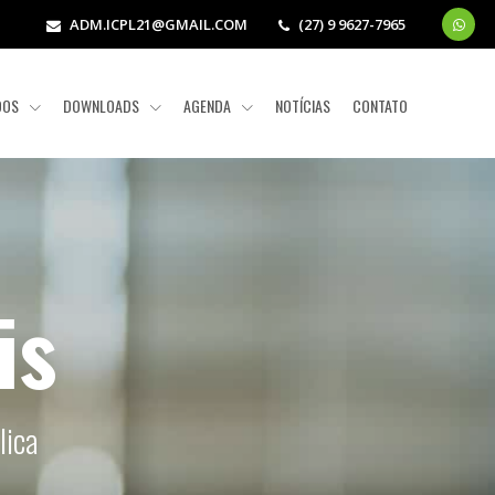
ADM.ICPL21@GMAIL.COM
(27) 9 9627-7965
ADOS
DOWNLOADS
AGENDA
NOTÍCIAS
CONTATO
is
lica