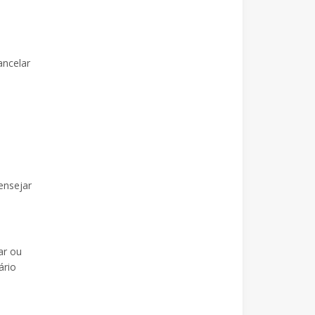
ancelar
ensejar
ar ou
ário