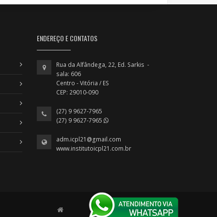
ENDEREÇO E CONTATOS
Rua da Alfândega, 22, Ed. Sarkis -
sala: 606
Centro - Vitória / ES
CEP: 29010-090
(27) 9 9627-7965
(27) 9 9627-7965
adm.icpl21@gmail.com
www.institutoicpl21.com.br