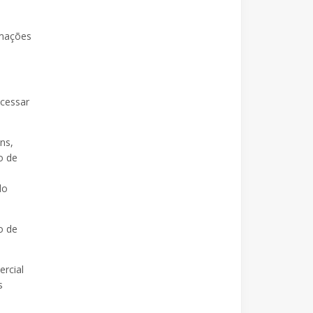
rmações
acessar
ns,
o de
do
o de
ercial
s