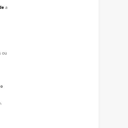
de
a
s ou
to
.